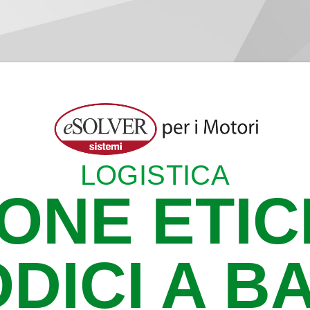
LOGISTICA
ONE ETI
ODICI A B