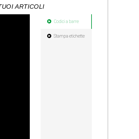
TUOI ARTICOLI
Codici a barre
Stampa etichette