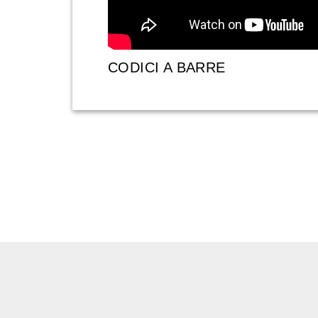
CODICI A BARRE
CHI SIAMO
Il marchio
eMotori
rappre