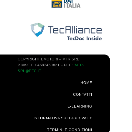
COPYRIGHT EMOTORI – MTR SRL
P.IVA/C.F. 04682460821 – PEC:
MTR-
SRL@PEC.IT
HOME
CONTATTI
E-LEARNING
INFORMATIVA SULLA PRIVACY
TERMINI E CONDIZIONI