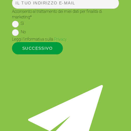
Acconsento al trattamento dei miei dati per finalità di
marketing
*
Si
No
Leggi l'informativa sulla
Privacy