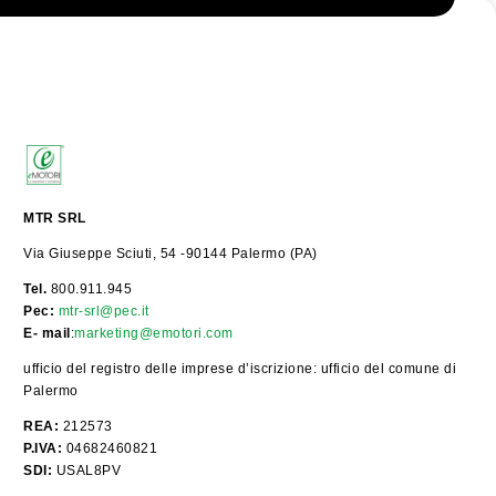
MTR SRL
Via Giuseppe Sciuti, 54 -90144 Palermo (PA)
Tel.
800.911.945
Pec:
mtr-srl@pec.it
E- mail
:
marketing@emotori.com
ufficio del registro delle imprese d’iscrizione: ufficio del comune di
Palermo
REA:
212573
P.IVA:
04682460821
SDI:
USAL8PV