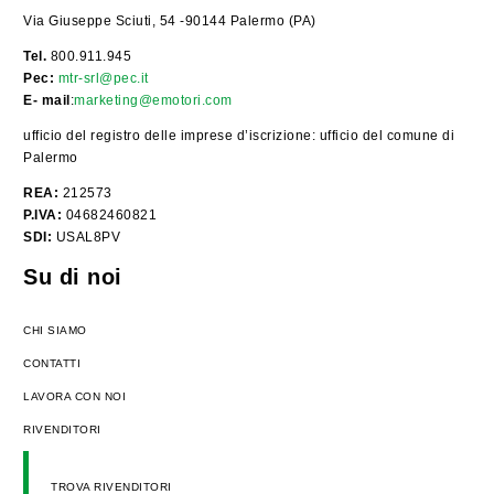
Via Giuseppe Sciuti, 54 -90144 Palermo (PA)
Tel.
800.911.945
Pec:
mtr-srl@pec.it
E- mail
:
marketing@emotori.com
ufficio del registro delle imprese d’iscrizione: ufficio del comune di
Palermo
REA:
212573
P.IVA:
04682460821
SDI:
USAL8PV
Su di noi
CHI SIAMO
CONTATTI
LAVORA CON NOI
RIVENDITORI
TROVA RIVENDITORI