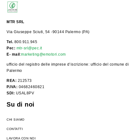
MTR SRL
Via Giuseppe Sciuti, 54 -90144 Palermo (PA)
Tel.
800.911.945
Pec:
mtr-srl@pec.it
E- mail
:
marketing@emotori.com
ufficio del registro delle imprese d’iscrizione: ufficio del comune di
Palermo
REA:
212573
P.IVA:
04682460821
SDI:
USAL8PV
Su di noi
CHI SIAMO
CONTATTI
LAVORA CON NOI