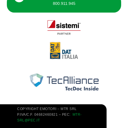
800.911.945
COPYRIGHT EMOTORI – MTR SRL
P.IVA/C.F. 04682460821 – PEC:
MTR-
SRL@PEC.IT