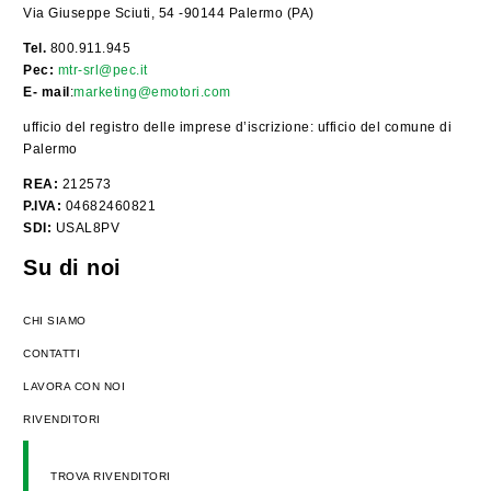
Via Giuseppe Sciuti, 54 -90144 Palermo (PA)
Tel.
800.911.945
Pec:
mtr-srl@pec.it
E- mail
:
marketing@emotori.com
ufficio del registro delle imprese d’iscrizione: ufficio del comune di
Palermo
REA:
212573
P.IVA:
04682460821
SDI:
USAL8PV
Su di noi
CHI SIAMO
CONTATTI
LAVORA CON NOI
RIVENDITORI
TROVA RIVENDITORI