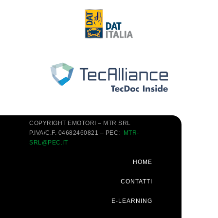
COPYRIGHT EMOTORI – MTR SRL
P.IVA/C.F. 04682460821 – PEC:
MTR-
SRL@PEC.IT
HOME
CONTATTI
E-LEARNING