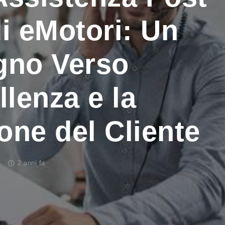
i eMotori: Un
gno Verso
llenza e la
one del Cliente
2 anni fa