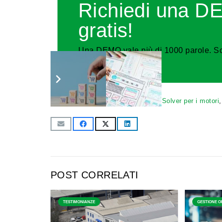
Richiedi una 
gratis!
Una DEMO vale più di 1000 parole. Sco
soluzione eMotori.
assistenza tecnica gestionale
,
eSolver per i motori
POST CORRELATI
TESTIMONIANZE
GESTIONE O