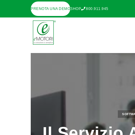
PRENOTA UNA DEMO
SHOP
800.911.945
SOFTWA
Il Servizio