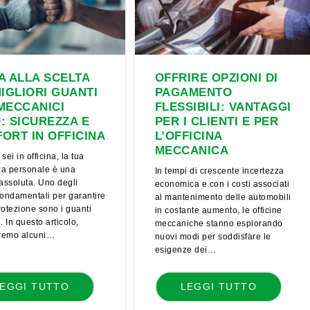
A ALLA SCELTA
OFFRIRE OPZIONI DI
MIGLIORI GUANTI
PAGAMENTO
MECCANICI
FLESSIBILI: VANTAGGI
: SICUREZZA E
PER I CLIENTI E PER
ORT IN OFFICINA
L’OFFICINA
MECCANICA
ei in officina, la tua
za personale è una
In tempi di crescente incertezza
 assoluta. Uno degli
economica e con i costi associati
fondamentali per garantire
al mantenimento delle automobili
rotezione sono i guanti
in costante aumento, le officine
i. In questo articolo,
meccaniche stanno esplorando
remo alcuni…
nuovi modi per soddisfare le
esigenze dei…
EGGI TUTTO
LEGGI TUTTO