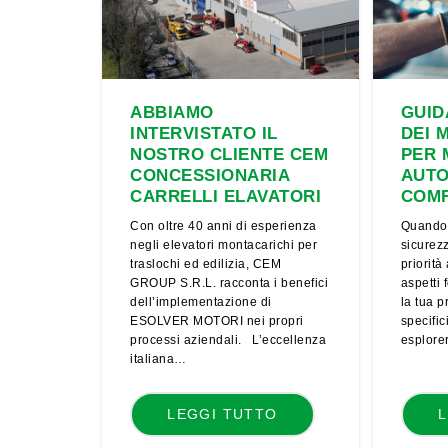
ABBIAMO
GUID
INTERVISTATO IL
DEI 
NOSTRO CLIENTE CEM
PER 
CONCESSIONARIA
AUTO
CARRELLI ELAVATORI
COMF
Con oltre 40 anni di esperienza
Quando s
negli elevatori montacarichi per
sicurez
traslochi ed edilizia, CEM
priorità
GROUP S.R.L. racconta i benefici
aspetti 
dell’implementazione di
la tua p
ESOLVER MOTORI nei propri
specific
processi aziendali. L’eccellenza
esplore
italiana…
LEGGI TUTTO
L