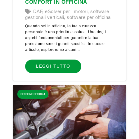
COMFORT IN OFFICINA
DAF
,
eSolver per i motori
,
software
gestionali verticali
,
software per officina
Quando sei in officina, la tua sicurezza
personale è una priorità assoluta. Uno degli
aspetti fondamentali per garantire la tua
protezione sono i guanti specifici. In questo
articolo, esploreremo alcuni…
LEGGI TUTTO
GESTIONE OFFICINA