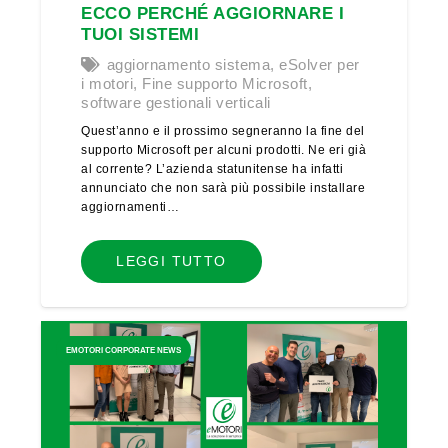
ECCO PERCHÉ AGGIORNARE I
TUOI SISTEMI
aggiornamento sistema
,
eSolver per
i motori
,
Fine supporto Microsoft
,
software gestionali verticali
Quest’anno e il prossimo segneranno la fine del
supporto Microsoft per alcuni prodotti. Ne eri già
al corrente? L’azienda statunitense ha infatti
annunciato che non sarà più possibile installare
aggiornamenti…
LEGGI TUTTO
EMOTORI CORPORATE NEWS