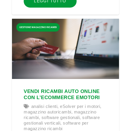
LEGGI TUTTO
GESTIONE MAGAZZINO RICAMBI
VENDI RICAMBI AUTO ONLINE
CON L’ECOMMERCE EMOTORI
analisi clienti
,
eSolver per i motori
,
magazzino autoricambi
,
magazzino
ricambi
,
software gestionali
,
software
gestionali verticali
,
software per
magazzino ricambi