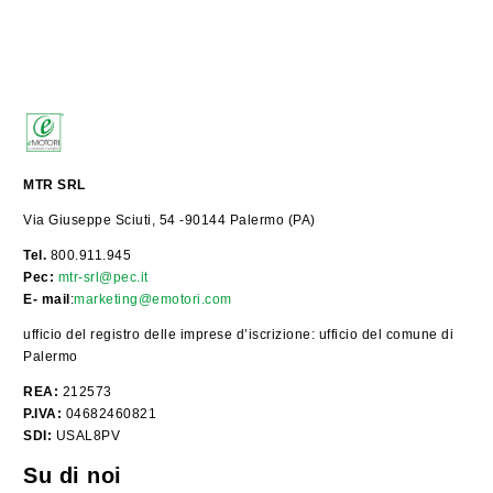
MTR SRL
Via Giuseppe Sciuti, 54 -90144 Palermo (PA)
Tel.
800.911.945
Pec:
mtr-srl@pec.it
E- mail
:
marketing@emotori.com
ufficio del registro delle imprese d’iscrizione: ufficio del comune di
Palermo
REA:
212573
P.IVA:
04682460821
SDI:
USAL8PV
Su di noi