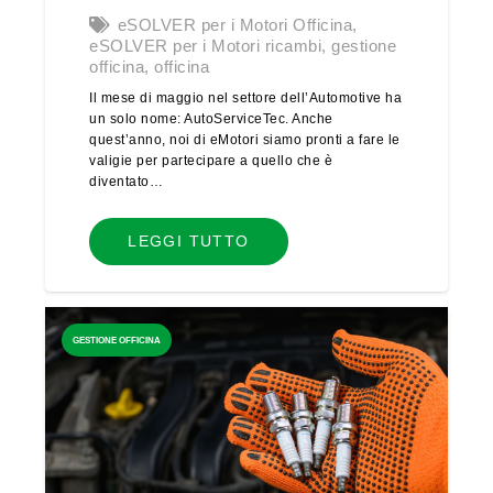
eSOLVER per i Motori Officina
,
eSOLVER per i Motori ricambi
,
gestione
officina
,
officina
Il mese di maggio nel settore dell’Automotive ha
un solo nome: AutoServiceTec. Anche
quest’anno, noi di eMotori siamo pronti a fare le
valigie per partecipare a quello che è
diventato…
LEGGI TUTTO
GESTIONE OFFICINA