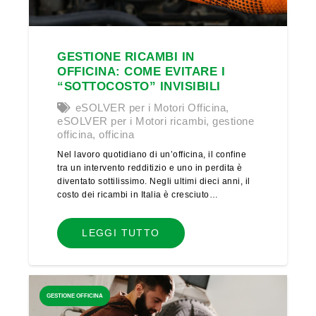
GESTIONE RICAMBI IN
OFFICINA: COME EVITARE I
“SOTTOCOSTO” INVISIBILI
eSOLVER per i Motori Officina
,
eSOLVER per i Motori ricambi
,
gestione
officina
,
officina
Nel lavoro quotidiano di un’officina, il confine
tra un intervento redditizio e uno in perdita è
diventato sottilissimo. Negli ultimi dieci anni, il
costo dei ricambi in Italia è cresciuto…
LEGGI TUTTO
GESTIONE OFFICINA