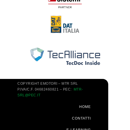
COPYRIGHT EMOTORI – MTR SRL
P.IVA/C.F. 04682460821 – PEC:
MTR-
SRL@PEC.IT
HOME
CONTATTI
E-LEARNING