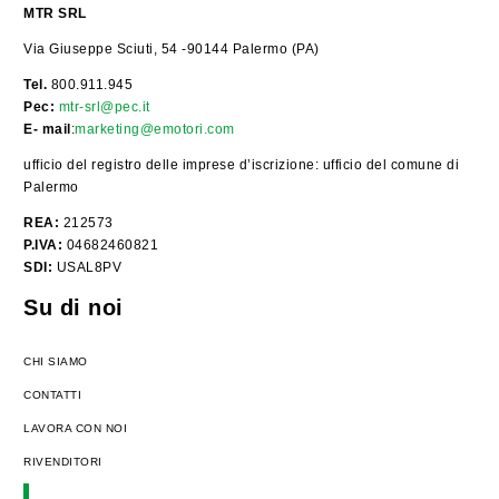
MTR SRL
Via Giuseppe Sciuti, 54 -90144 Palermo (PA)
Tel.
800.911.945
Pec:
mtr-srl@pec.it
E- mail
:
marketing@emotori.com
ufficio del registro delle imprese d’iscrizione: ufficio del comune di
Palermo
REA:
212573
P.IVA:
04682460821
SDI:
USAL8PV
Su di noi
CHI SIAMO
CONTATTI
LAVORA CON NOI
RIVENDITORI