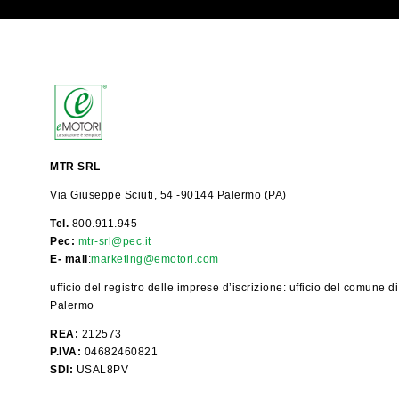
MTR SRL
Via Giuseppe Sciuti, 54 -90144 Palermo (PA)
Tel.
800.911.945
Pec:
mtr-srl@pec.it
E- mail
:
marketing@emotori.com
ufficio del registro delle imprese d’iscrizione: ufficio del comune di
Palermo
REA:
212573
P.IVA:
04682460821
SDI:
USAL8PV