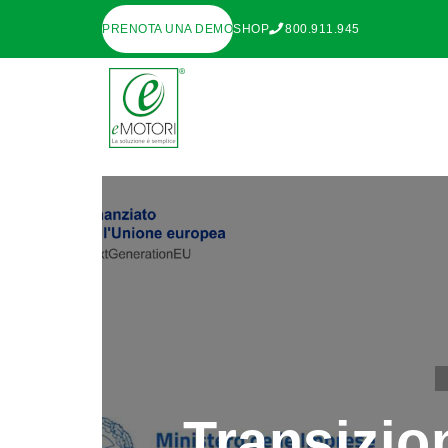
PRENOTA UNA DEMO
SHOP
800.911.945
Transizion