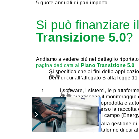
5 quote annuali di pari importo.
Si può finanziare i
Transizione 5.0
?
Andiamo a vedere più nel dettaglio riportat
pagina dedicata al
Piano Transizione 5.0
Si specifica che ai fini della applicaz
beni di cui all’allegato B alla legge 1
i software, i sistemi, le piattaform
che garantiscono il monitoraggio 
e dell’energia autoprodotta e aut
energetica, attraverso la raccolta
sensoristica IoT di campo (Energ
i software relativi alla gestione d
sistemi o alle piattaforme di cui all