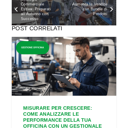
Commerciale
Aumenta le Vendite
Estiva: Preparati
con Bundle di
all’Autunno con
Prodotti
Successo
POST CORRELATI
GESTIONE OFFICINA
MISURARE PER CRESCERE:
COME ANALIZZARE LE
PERFORMANCE DELLA TUA
OFFICINA CON UN GESTIONALE