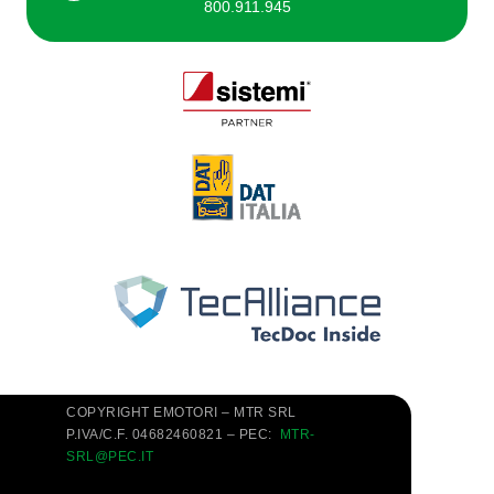
800.911.945
COPYRIGHT EMOTORI – MTR SRL
P.IVA/C.F. 04682460821 – PEC:
MTR-
SRL@PEC.IT