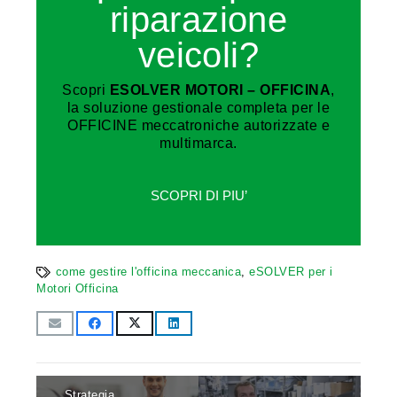
riparazione
veicoli?
Scopri
ESOLVER MOTORI – OFFICINA
,
la soluzione gestionale completa per le
OFFICINE meccatroniche autorizzate e
multimarca.
SCOPRI DI PIU’
come gestire l'officina meccanica
,
eSOLVER per i
Motori Officina
Strategia