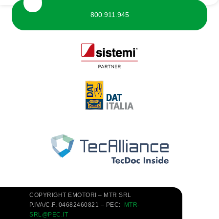
800.911.945
COPYRIGHT EMOTORI – MTR SRL
P.IVA/C.F. 04682460821 – PEC:
MTR-
SRL@PEC.IT