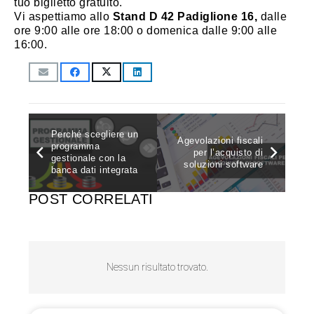
tuo biglietto gratuito.
Vi aspettiamo allo
Stand D 42 Padiglione 16,
dalle
ore 9:00 alle ore 18:00 o domenica dalle 9:00 alle
16:00.
Perché scegliere un
Agevolazioni fiscali
programma
per l’acquisto di
gestionale con la
soluzioni software
banca dati integrata
POST CORRELATI
Nessun risultato trovato.