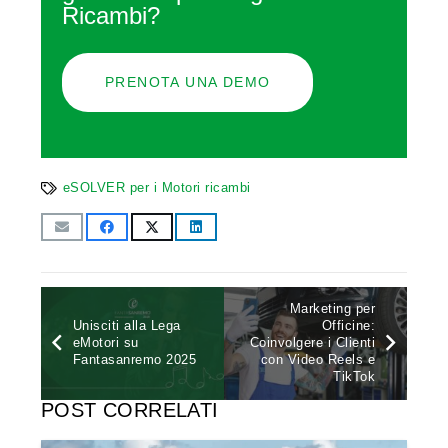
Ricambi?
PRENOTA UNA DEMO
eSOLVER per i Motori ricambi
Marketing per
Unisciti alla Lega
Officine:
eMotori su
Coinvolgere i Clienti
Fantasanremo 2025
con Video Reels e
TikTok
POST CORRELATI