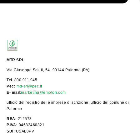
MTR SRL
Via Giuseppe Sciuti, 54 -90144 Palermo (PA)
Tel.
800.911.945
Pec:
mtr-srl@pec.it
E- mail
:
marketing@emotori.com
ufficio del registro delle imprese d’iscrizione: ufficio del comune di
Palermo
REA:
212573
P.IVA:
04682460821
SDI:
USAL8PV