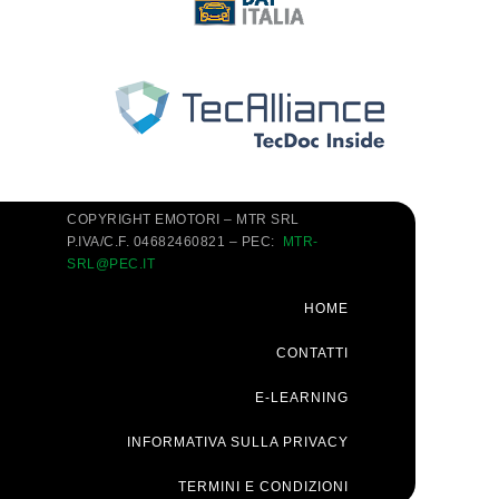
COPYRIGHT EMOTORI – MTR SRL
P.IVA/C.F. 04682460821 – PEC:
MTR-
SRL@PEC.IT
HOME
CONTATTI
E-LEARNING
INFORMATIVA SULLA PRIVACY
TERMINI E CONDIZIONI