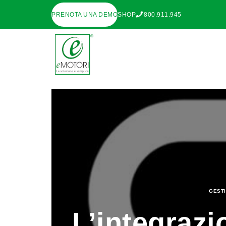
PRENOTA UNA DEMO
SHOP
800.911.945
GESTI
L’integrazi