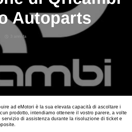
o Autoparts
3 anni fa
uire ad eMotori è la sua elevata capacità di ascoltare i
ascun prodotto, intendiamo ottenere il vostro parere, a volte
 servizio di assistenza durante la risoluzione di ticket e
pposite.