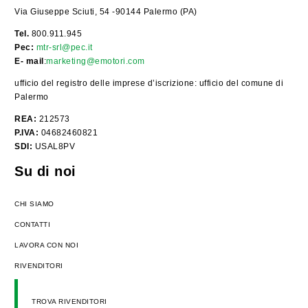
Via Giuseppe Sciuti, 54 -90144 Palermo (PA)
Tel.
800.911.945
Pec:
mtr-srl@pec.it
E- mail
:
marketing@emotori.com
ufficio del registro delle imprese d’iscrizione: ufficio del comune di
Palermo
REA:
212573
P.IVA:
04682460821
SDI:
USAL8PV
Su di noi
CHI SIAMO
CONTATTI
LAVORA CON NOI
RIVENDITORI
TROVA RIVENDITORI