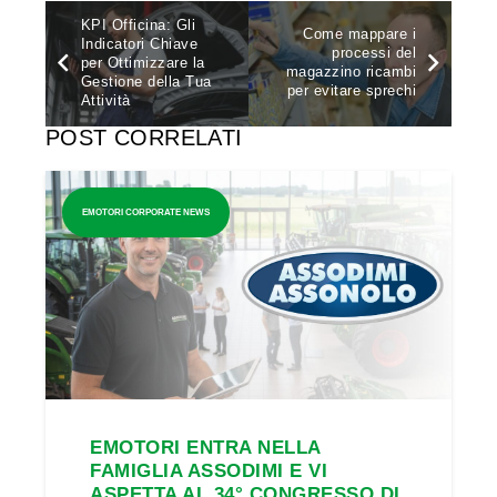
KPI Officina: Gli
Come mappare i
Indicatori Chiave
processi del
per Ottimizzare la
magazzino ricambi
Gestione della Tua
per evitare sprechi
Attività
POST CORRELATI
EMOTORI CORPORATE NEWS
EMOTORI ENTRA NELLA
FAMIGLIA ASSODIMI E VI
ASPETTA AL 34° CONGRESSO DI