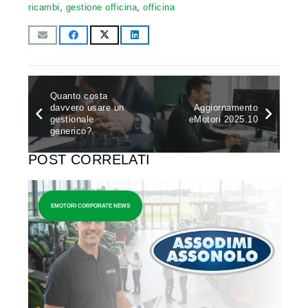
ricambi
,
gestione officina
,
officina
Quanto costa
davvero usare un
Aggiornamento
gestionale
eMotori 2025.10
generico?
POST CORRELATI
EMOTORI CORPORATE NEWS