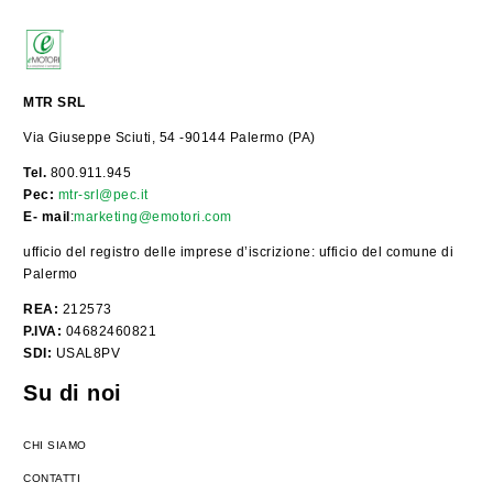
MTR SRL
Via Giuseppe Sciuti, 54 -90144 Palermo (PA)
Tel.
800.911.945
Pec:
mtr-srl@pec.it
E- mail
:
marketing@emotori.com
ufficio del registro delle imprese d’iscrizione: ufficio del comune di
Palermo
REA:
212573
P.IVA:
04682460821
SDI:
USAL8PV
Su di noi
CHI SIAMO
CONTATTI