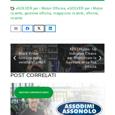
eSOLVER per i Motori Officina
,
eSOLVER per i Motori
ricambi
,
gestione officina
,
magazzino ricambi
,
officina
,
ricambi
KPI Officina: Gli
Black Friday,
Indicatori Chiave
funziona nella
per Ottimizzare la
vendita ricambi?
Gestione della Tua
Attività
POST CORRELATI
EMOTORI CORPORATE NEWS