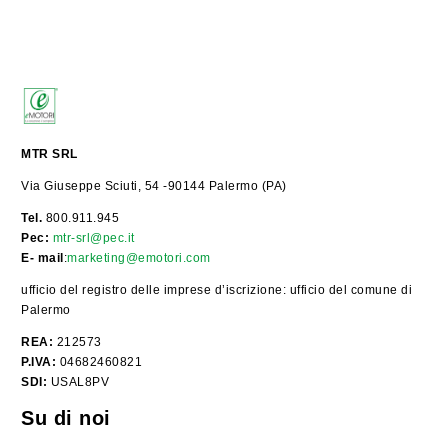
MTR SRL
Via Giuseppe Sciuti, 54 -90144 Palermo (PA)
Tel.
800.911.945
Pec:
mtr-srl@pec.it
E- mail
:
marketing@emotori.com
ufficio del registro delle imprese d’iscrizione: ufficio del comune di
Palermo
REA:
212573
P.IVA:
04682460821
SDI:
USAL8PV
Su di noi