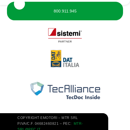
800.911.945
COPYRIGHT EMOTORI – MTR SRL
P.IVA/C.F. 04682460821 – PEC:
MTR-
SRL@PEC.IT