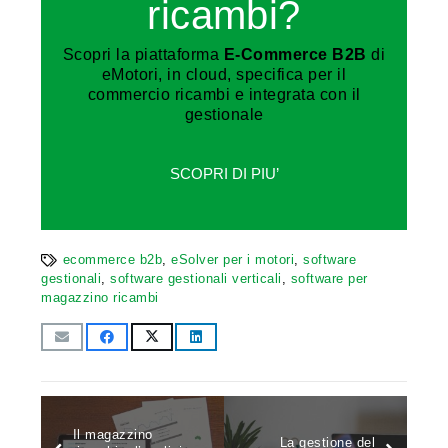
ricambi?
Scopri la piattaforma
E-Commerce B2B
di
eMotori, in cloud, specifica per il
commercio ricambi e integrata con il
gestionale
SCOPRI DI PIU’
ecommerce b2b
,
eSolver per i motori
,
software
gestionali
,
software gestionali verticali
,
software per
magazzino ricambi
Il magazzino
La gestione del