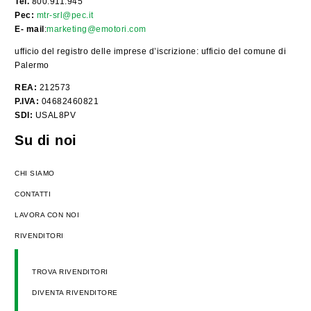
Tel.
800.911.945
Pec:
mtr-srl@pec.it
E- mail
:
marketing@emotori.com
ufficio del registro delle imprese d’iscrizione: ufficio del comune di
Palermo
REA:
212573
P.IVA:
04682460821
SDI:
USAL8PV
Su di noi
CHI SIAMO
CONTATTI
LAVORA CON NOI
RIVENDITORI
TROVA RIVENDITORI
DIVENTA RIVENDITORE