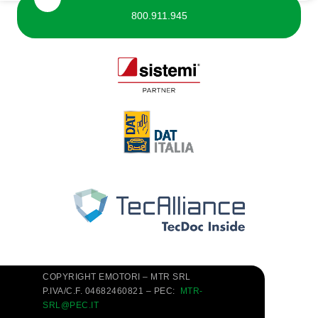
800.911.945
COPYRIGHT EMOTORI – MTR SRL
P.IVA/C.F. 04682460821 – PEC:
MTR-
SRL@PEC.IT