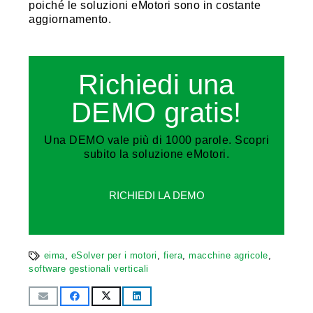
poiché le soluzioni eMotori sono in costante
aggiornamento.
Richiedi una
DEMO gratis!
Una DEMO vale più di 1000 parole. Scopri
subito la soluzione eMotori.
RICHIEDI LA DEMO
eima
,
eSolver per i motori
,
fiera
,
macchine agricole
,
software gestionali verticali