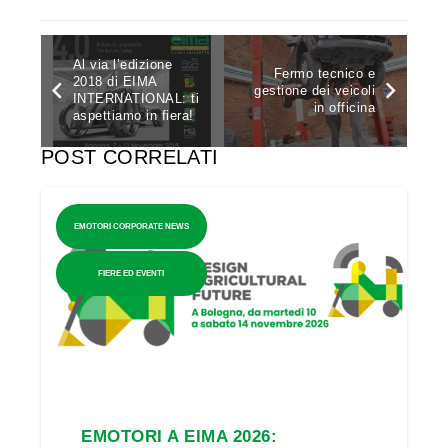
Al via l’edizione
Fermo tecnico e
2018 di EIMA
gestione dei veicoli
INTERNATIONAL: ti
in officina
aspettiamo in fiera!
POST CORRELATI
EMOTORI CORPORATE NEWS
FIERE ED EVENTI
EMOTORI A EIMA 2026: