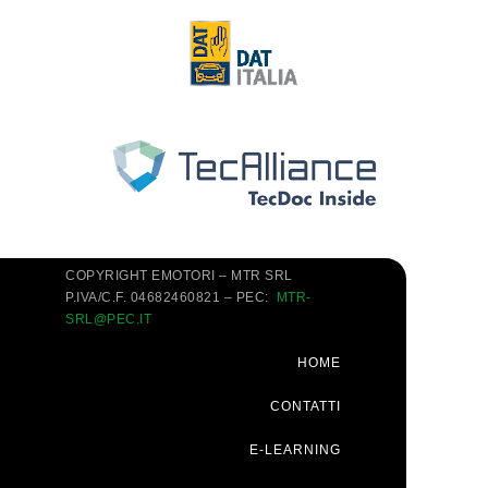
COPYRIGHT EMOTORI – MTR SRL
P.IVA/C.F. 04682460821 – PEC:
MTR-
SRL@PEC.IT
HOME
CONTATTI
E-LEARNING