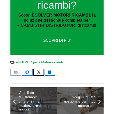
ricambi?
Scopri
ESOLVER MOTORI RICAMBI
, la
soluzione gestionale completa per
RICAMBISTI e DISTRIBUTORI di ricambi.
SCOPRI DI PIU’
eSOLVER per i Motori ricambi
Veicoli da
revisionare:
Scegli il giusto
differenza tra
gestionale per il tuo
scadenza reale e
autosalone
teorica