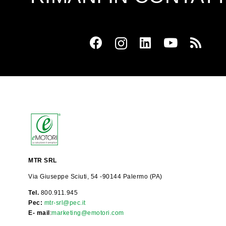
MTR SRL
Via Giuseppe Sciuti, 54 -90144 Palermo (PA)
Tel.
800.911.945
Pec:
mtr-srl@pec.it
E- mail
:
marketing@emotori.com