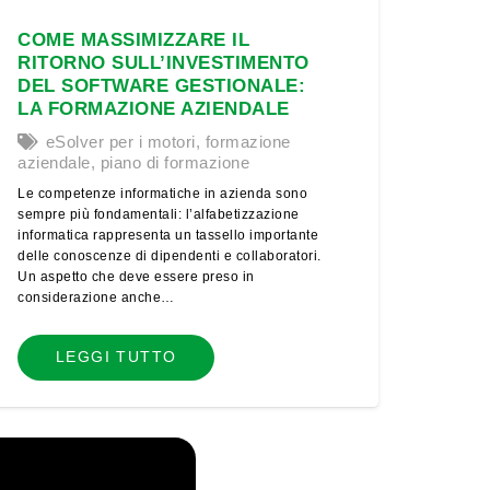
COME MASSIMIZZARE IL
RITORNO SULL’INVESTIMENTO
DEL SOFTWARE GESTIONALE:
LA FORMAZIONE AZIENDALE
eSolver per i motori
,
formazione
aziendale
,
piano di formazione
Le competenze informatiche in azienda sono
sempre più fondamentali: l’alfabetizzazione
informatica rappresenta un tassello importante
delle conoscenze di dipendenti e collaboratori.
Un aspetto che deve essere preso in
considerazione anche…
LEGGI TUTTO