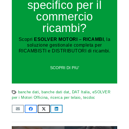
specifico per il
commercio
ricambi?
Scopri
ESOLVER MOTORI – RICAMBI
, la
soluzione gestionale completa per
RICAMBISTI e DISTRIBUTORI di ricambi.
SCOPRI DI PIU’
banche dati
,
banche dati dat
,
DAT Italia
,
eSOLVER
per i Motori Officina
,
ricerca per telaio
,
tecdoc