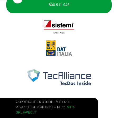
800.911.945
COPYRIGHT EMOTORI – MTR SRL
P.IVA/C.F. 04682460821 – PEC:
MTR-
SRL@PEC.IT