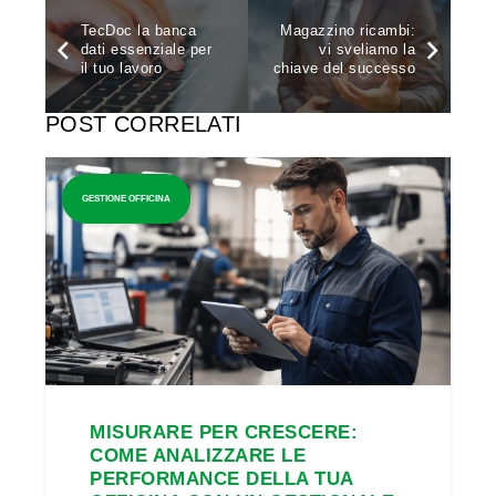
TecDoc la banca
Magazzino ricambi:
dati essenziale per
vi sveliamo la
il tuo lavoro
chiave del successo
POST CORRELATI
GESTIONE OFFICINA
MISURARE PER CRESCERE:
COME ANALIZZARE LE
PERFORMANCE DELLA TUA