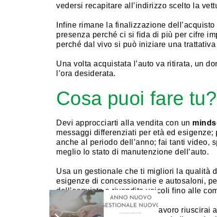
vedersi recapitare all’indirizzo scelto la vet
Infine rimane la finalizzazione dell’acquisto
presenza perché ci si fida di più per cifre i
perché dal vivo si può iniziare una trattativa
Una volta acquistata l’auto va ritirata, un 
l’ora desiderata.
Cosa puoi fare tu?
Devi approcciarti alla vendita con un
mindse
messaggi differenziati per età ed esigenze; 
anche al periodo dell’anno; fai tanti video,
meglio lo stato di manutenzione dell’auto.
Usa un gestionale che ti migliori la qualità
esigenze di concessionarie e autosaloni, per
dell’acquisto e rivendita veicoli fino alle co
Organizzando i processi di lavoro riuscirai ad