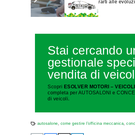
tempo necessario per prepararti alle evoluz
Stai cercando u
gestionale speci
vendita di veicol
Scopri
ESOLVER MOTORI – VEICOL
completa per AUTOSALONI e CONCESSI
di veicoli.
autosalone
,
come gestire l'officina meccanica
,
conc