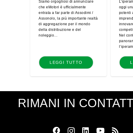
Siamo orgogliosi di annunciare
L’ipera
che eMotori è ufficialmente
oggi una
entrata a far parte di Assodimi /
potenti 
Assonolo, la più importante realtà
imprend
di aggregazione per il mondo
innovar
della distribuzione e del
competit
noleggio…
Nel cont
panora
l’ipera
LEGGI TUTTO
L
RIMANI IN CONTAT