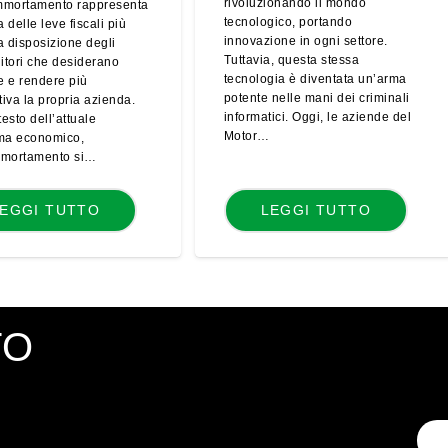
rivoluzionando il mondo
mmortamento rappresenta
tecnologico, portando
 delle leve fiscali più
innovazione in ogni settore.
a disposizione degli
Tuttavia, questa stessa
itori che desiderano
tecnologia è diventata un’arma
e e rendere più
potente nelle mani dei criminali
iva la propria azienda.
informatici. Oggi, le aziende del
esto dell’attuale
Motor…
ma economico,
mmortamento si…
EGGI TUTTO
LEGGI TUTTO
TO