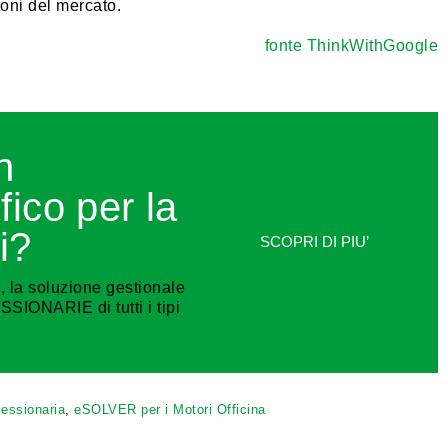
ioni del mercato.
fonte ThinkWithGoogle
n
fico per la
i?
SCOPRI DI PIU’
I
, la soluzione gestionale
ONARIE di tutti i tipi
essionaria
,
eSOLVER per i Motori Officina