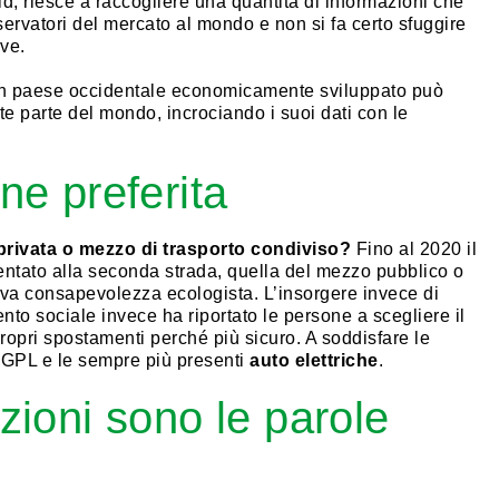
id, riesce a raccogliere una quantità di informazioni che
servatori del mercato al mondo e non si fa certo sfuggire
ve.
 un paese occidentale economicamente sviluppato può
te parte del mondo, incrociando i suoi dati con le
ne preferita
privata o mezzo di trasporto condiviso?
Fino al 2020 il
tato alla seconda strada, quella del mezzo pubblico o
uova consapevolezza ecologista. L’insorgere invece di
nto sociale invece ha riportato le persone a scegliere il
ropri spostamenti perché più sicuro. A soddisfare le
 GPL e le sempre più presenti
auto elettriche
.
azioni sono le parole