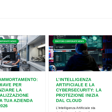
ORPORATE NEWS
EMOTORI CORPORATE NEWS
AMMORTAMENTO:
L’INTELLIGENZA
HIAVE PER
ARTIFICIALE E LA
NZIARE LA
CYBERSECURITY: LA
TALIZZAZIONE
PROTEZIONE INIZIA
A TUA AZIENDA
DAL CLOUD
2026
L’Intelligenza Artificiale sta