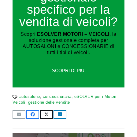
specifico per la
vendita di veicoli?
Scopri
ESOLVER MOTORI – VEICOLI
, la
soluzione gestionale completa per
AUTOSALONI e CONCESSIONARIE di
tutti i tipi di veicoli.
SCOPRI DI PIU’
autosalone
,
concessionaria
,
eSOLVER per i Motori
Veicoli
,
gestione delle vendite