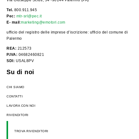
Via Giuseppe Sciuti, 54 -90144 Palermo (PA)
Tel.
800.911.945
Pec:
mtr-srl@pec.it
E- mail
:
marketing@emotori.com
ufficio del registro delle imprese d’iscrizione: ufficio del comune di
Palermo
REA:
212573
P.IVA:
04682460821
SDI:
USAL8PV
Su di noi
CHI SIAMO
CONTATTI
LAVORA CON NOI
RIVENDITORI
TROVA RIVENDITORI