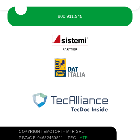
800.911.945
COPYRIGHT EMOTORI – MTR SRL
P.IVA/C.F. 04682460821 – PEC:
MTR-