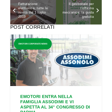
Fatturazione
Il gestionale per
elettronica, tutte le
l’officina
novità dal 1 luglio
meccanica: la guida
2019
gratuita
POST CORRELATI
EMOTORI CORPORATE NEWS
EMOTORI ENTRA NELLA
FAMIGLIA ASSODIMI E VI
ASPETTA AL 34° CONGRESSO DI