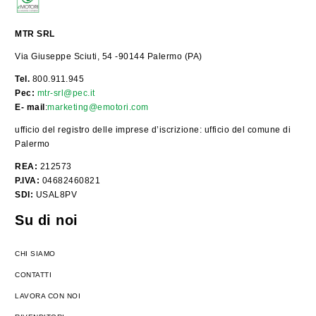
MTR SRL
Via Giuseppe Sciuti, 54 -90144 Palermo (PA)
Tel.
800.911.945
Pec:
mtr-srl@pec.it
E- mail
:
marketing@emotori.com
ufficio del registro delle imprese d’iscrizione: ufficio del comune di
Palermo
REA:
212573
P.IVA:
04682460821
SDI:
USAL8PV
Su di noi
CHI SIAMO
CONTATTI
LAVORA CON NOI