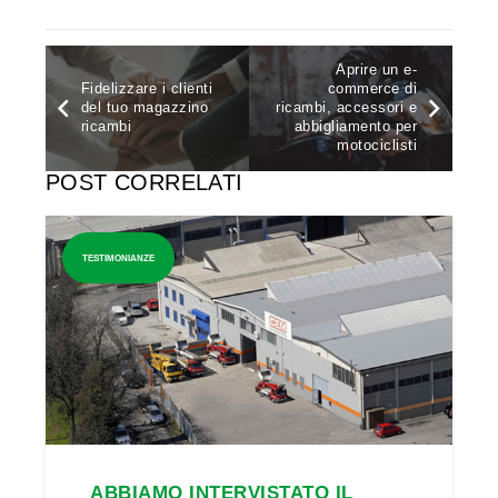
Aprire un e-
Fidelizzare i clienti
commerce di
del tuo magazzino
ricambi, accessori e
ricambi
abbigliamento per
motociclisti
POST CORRELATI
TESTIMONIANZE
ABBIAMO INTERVISTATO IL