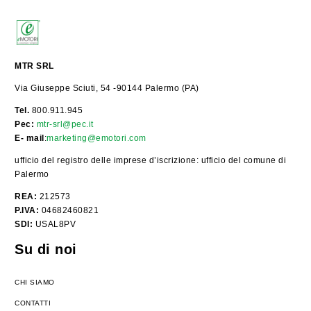
MTR SRL
Via Giuseppe Sciuti, 54 -90144 Palermo (PA)
Tel.
800.911.945
Pec:
mtr-srl@pec.it
E- mail
:
marketing@emotori.com
ufficio del registro delle imprese d’iscrizione: ufficio del comune di
Palermo
REA:
212573
P.IVA:
04682460821
SDI:
USAL8PV
Su di noi
CHI SIAMO
CONTATTI