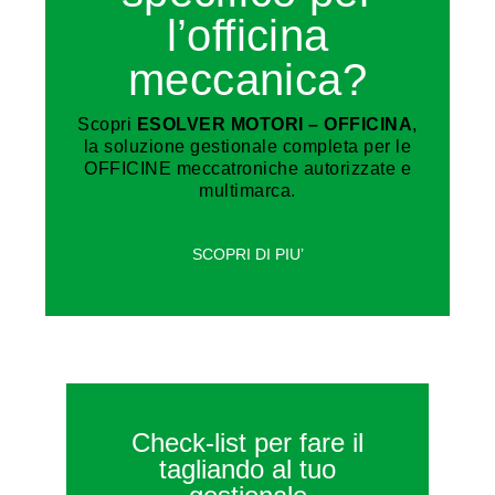
l’officina
meccanica?
Scopri
ESOLVER MOTORI – OFFICINA
,
la soluzione gestionale completa per le
OFFICINE meccatroniche autorizzate e
multimarca.
SCOPRI DI PIU’
Check-list per fare il
tagliando al tuo