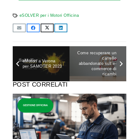
eSOLVER per i Motori Officina
Come recuperare un
carrello
eMotori a Verona
abbandonato sull’e-
per SAMOTER 2023
commerce di
ricambi
POST CORRELATI
GESTIONE OFFICINA