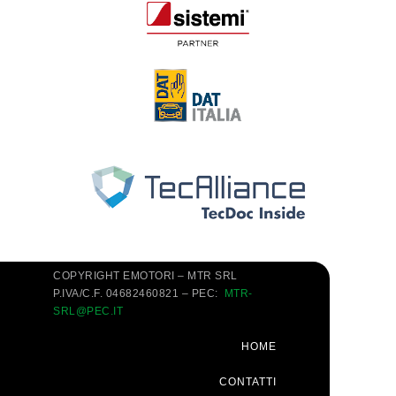
COPYRIGHT EMOTORI – MTR SRL
P.IVA/C.F. 04682460821 – PEC:
MTR-
SRL@PEC.IT
HOME
CONTATTI