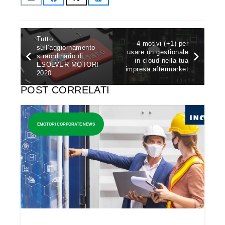
Tutto
4 motivi (+1) per
sull’aggiornamento
usare un gestionale
straordinario di
in cloud nella tua
ESOLVER MOTORI
impresa aftermarket
2020
POST CORRELATI
EMOTORI CORPORATE NEWS