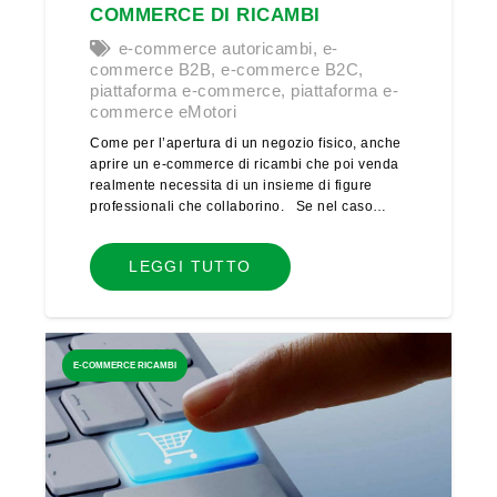
COMMERCE DI RICAMBI
e-commerce autoricambi
,
e-
commerce B2B
,
e-commerce B2C
,
piattaforma e-commerce
,
piattaforma e-
commerce eMotori
Come per l’apertura di un negozio fisico, anche
aprire un e-commerce di ricambi che poi venda
realmente necessita di un insieme di figure
professionali che collaborino. Se nel caso…
LEGGI TUTTO
E-COMMERCE RICAMBI