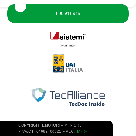
800.911.945
COPYRIGHT EMOTORI – MTR SRL
P.IVA/C.F. 04682460821 – PEC:
MTR-