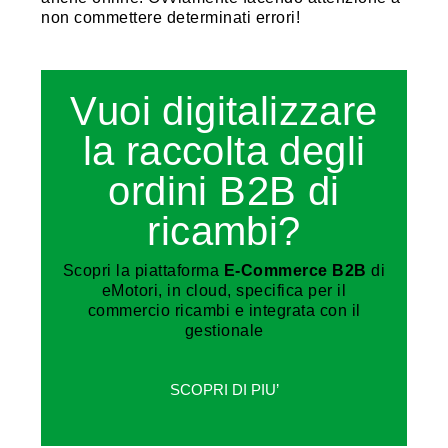
non commettere determinati errori!
Vuoi digitalizzare
la raccolta degli
ordini B2B di
ricambi?
Scopri la piattaforma
E-Commerce B2B
di
eMotori, in cloud, specifica per il
commercio ricambi e integrata con il
gestionale
SCOPRI DI PIU’