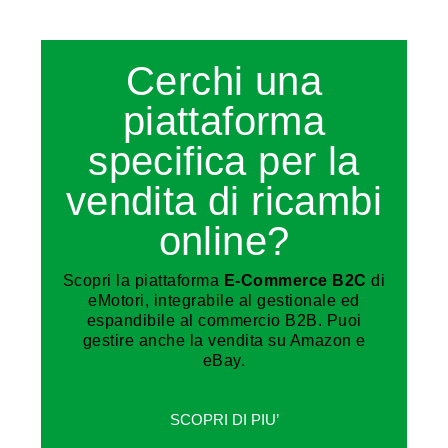
Cerchi una
piattaforma
specifica per la
vendita di ricambi
online?
Scopri la piattaforma
E-Commerce B2C
di
eMotori, integrabile al gestionale ed
espandibile al commercio B2B. Puoi
gestire anche la vendita su Amazon e
eBay.
SCOPRI DI PIU’