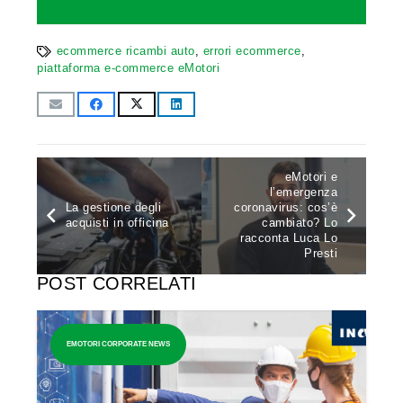
ecommerce ricambi auto
,
errori ecommerce
,
piattaforma e-commerce eMotori
eMotori e
l’emergenza
La gestione degli
coronavirus: cos’è
acquisti in officina
cambiato? Lo
racconta Luca Lo
Presti
POST CORRELATI
EMOTORI CORPORATE NEWS