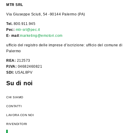
MTR SRL
Via Giuseppe Sciuti, 54 -90144 Palermo (PA)
Tel.
800.911.945
Pec:
mtr-srl@pec.it
E- mail
:
marketing@emotori.com
ufficio del registro delle imprese d’iscrizione: ufficio del comune di
Palermo
REA:
212573
P.IVA:
04682460821
SDI:
USAL8PV
Su di noi
CHI SIAMO
CONTATTI
LAVORA CON NOI
RIVENDITORI